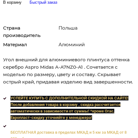
В корзину
Быстрый заказ
Страна
Польша
производитель
Материал
Алюминий
Угол внешний для алюминиевого плинтуса оттенка
серебро Aspro Midas A-A7NZ0-A1 . Сочетается с
моделью по размеру, цвету и составу. Скрывает
острый край, придавая изделию вид завершенности.
УСПЕЙТЕ КУПИТЬ C ДОПОЛНИТЕЛЬНОЙ СКИДКОЙ НА САЙТЕ!
После добавления товара в корзину , скидка рассчитается
автоматически в зависимости от суммы! *кроме Orac,
Европласт
-скидку уточняйте у менеджера!
БЕСПЛАТНАЯ доставка в пределах МКАД и 5 км за МКАД от 8