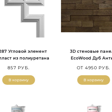
.287 Угловой элемент
3D стеновые пане
пласт из полиуретана
EcoWood Дуб Ант
857 РУБ.
ОТ 4950 РУБ.
В корзину
В корзину