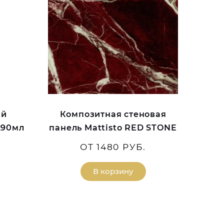
ый
Композитная стеновая
290мл
панель Mattisto RED STONE
ОТ 1480 РУБ.
В корзину