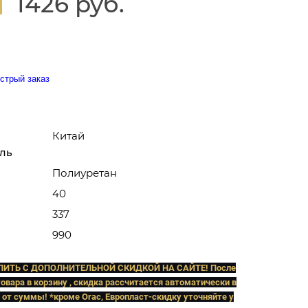
1426 руб.
стрый заказ
Китай
ль
Полиуретан
40
337
990
ПИТЬ C ДОПОЛНИТЕЛЬНОЙ СКИДКОЙ НА САЙТЕ! После
овара в корзину , скидка рассчитается автоматически в
 от суммы! *кроме Orac, Европласт
-скидку уточняйте у