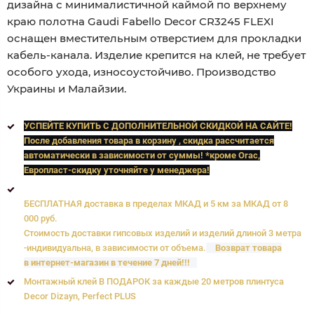
дизайна с минималистичной каймой по верхнему
краю полотна Gaudi Fabello Decor CR3245 FLEXI
оснащен вместительным отверстием для прокладки
кабель-канала. Изделие крепится на клей, не требует
особого ухода, износоустойчиво. Производство
Украины и Малайзии.
УСПЕЙТЕ КУПИТЬ C ДОПОЛНИТЕЛЬНОЙ СКИДКОЙ НА САЙТЕ!
После добавления товара в корзину , скидка рассчитается
автоматически в зависимости от суммы! *кроме Orac,
Европласт
-скидку уточняйте у менеджера!
БЕСПЛАТНАЯ доставка в пределах МКАД и 5 км за МКАД от 8
000 руб.
Стоимость доставки гипсовых изделий и изделий длиной 3 метра
-индивидуальна, в зависимости от объема.
Возврат товара
в интернет-магазин в течение 7 дней!!!
Монтажный клей В ПОДАРОК за каждые 20 метров плинтуса
Decor Dizayn, Perfect PLUS