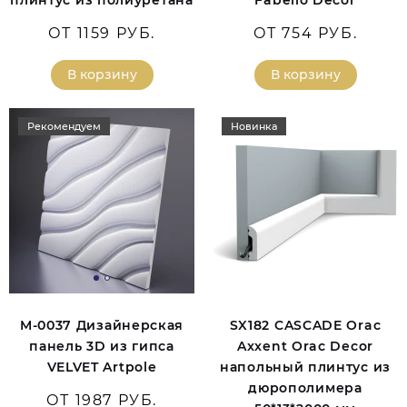
плинтус из полиуретана
Fabello Decor
ОТ 1159 РУБ.
ОТ 754 РУБ.
В корзину
В корзину
Рекомендуем
Новинка
M-0037 Дизайнерская
SX182 CASCADE Orac
панель 3D из гипса
Axxent Orac Decor
VELVET Artpole
напольный плинтус из
дюрополимера
ОТ 1987 РУБ.