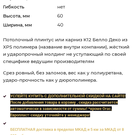
Гибкость
нет
Высота, мм
60
Ширина, мм
40
Потолочный плинтус или карниз K12 Белло Деко из
XPS полимера (название внутри компании), жёсткий
и ударопрочный молдинг не уступающий по своей
специфике ведущим производителям
Срез ровный, без заломов, вес как у полиуретана,
ударо-прочность как у дюрополимера.
УСПЕЙТЕ КУПИТЬ C ДОПОЛНИТЕЛЬНОЙ СКИДКОЙ НА САЙТЕ!
После добавления товара в корзину , скидка рассчитается
автоматически в зависимости от суммы! *кроме Orac,
Европласт
-скидку уточняйте у менеджера!
БЕСПЛАТНАЯ доставка в пределах МКАД и 5 км за МКАД от 8