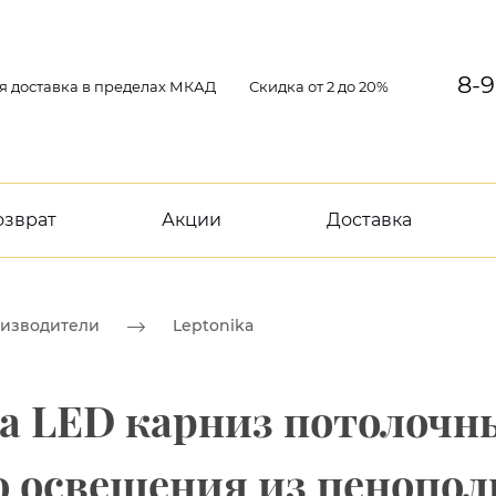
8-9
я доставка в пределах МКАД
Скидка от 2 до 20%
озврат
Акции
Доставка
изводители
Leptonika
ka LED карниз потолочн
о освещения из пенопол