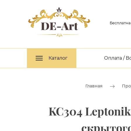
Бесплатна
Каталог
Оплата / В
Главная
Про
KC304 Leptoni
скрытог