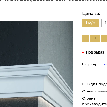
Цена за:
1 м/п
1
Под заказ
В корзину
Бы
LED для под
Стиль элеме
Страна
производите