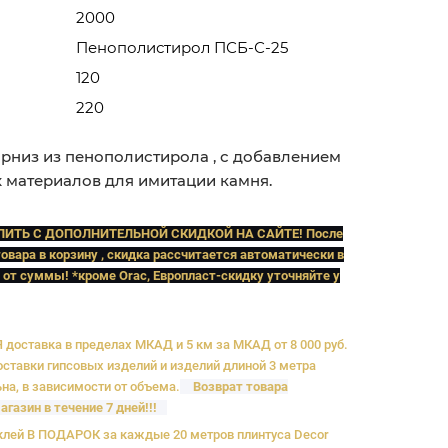
2000
Пенополистирол ПСБ-С-25
120
220
рниз из пенополистирола , с добавлением
 материалов для имитации камня.
ПИТЬ C ДОПОЛНИТЕЛЬНОЙ СКИДКОЙ НА САЙТЕ! После
овара в корзину , скидка рассчитается автоматически в
 от суммы! *кроме Orac, Европласт
-скидку уточняйте у
доставка в пределах МКАД и 5 км за МКАД от 8 000 руб.
ставки гипсовых изделий и изделий длиной 3 метра
на, в зависимости от объема.
Возврат товара
агазин в течение 7 дней!!!
лей В ПОДАРОК за каждые 20 метров плинтуса Decor