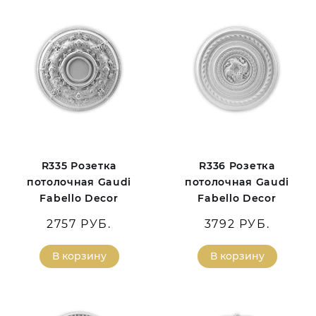
R335 Розетка
R336 Розетка
потолочная Gaudi
потолочная Gaudi
Fabello Decor
Fabello Decor
2757 РУБ.
3792 РУБ.
В корзину
В корзину