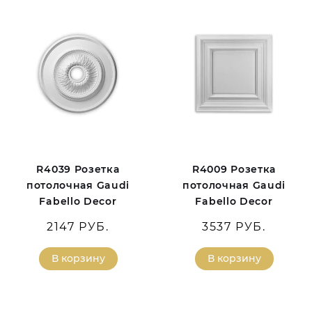
R4039 Розетка
R4009 Розетка
потолочная Gaudi
потолочная Gaudi
Fabello Decor
Fabello Decor
2147 РУБ.
3537 РУБ.
В корзину
В корзину