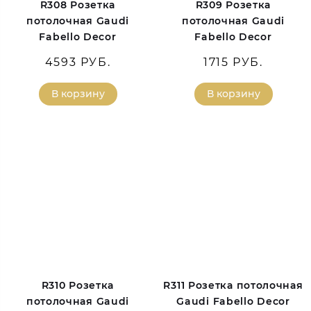
R308 Розетка
R309 Розетка
потолочная Gaudi
потолочная Gaudi
Fabello Decor
Fabello Decor
4593 РУБ.
1715 РУБ.
В корзину
В корзину
R310 Розетка
R311 Розетка потолочная
потолочная Gaudi
Gaudi Fabello Decor