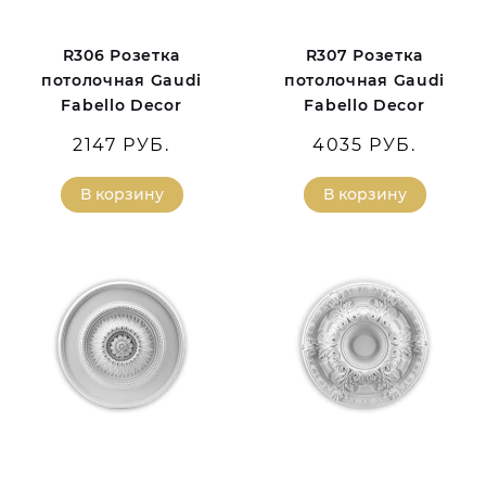
R306 Розетка
R307 Розетка
потолочная Gaudi
потолочная Gaudi
Fabello Decor
Fabello Decor
2147 РУБ.
4035 РУБ.
В корзину
В корзину