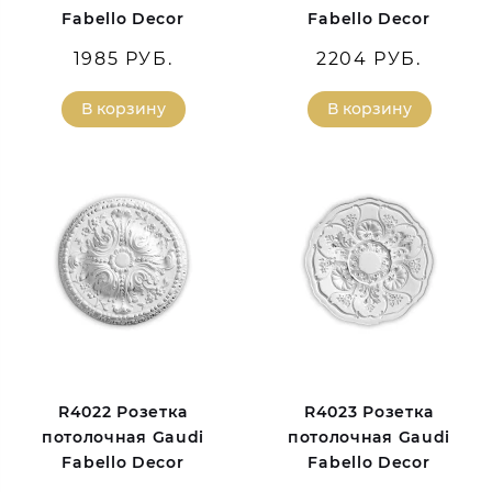
Fabello Decor
Fabello Decor
1985 РУБ.
2204 РУБ.
В корзину
В корзину
R4022 Розетка
R4023 Розетка
потолочная Gaudi
потолочная Gaudi
Fabello Decor
Fabello Decor