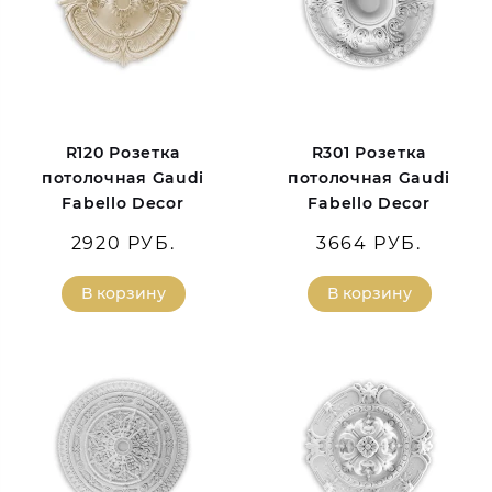
R120 Розетка
R301 Розетка
потолочная Gaudi
потолочная Gaudi
Fabello Decor
Fabello Decor
2920 РУБ.
3664 РУБ.
В корзину
В корзину