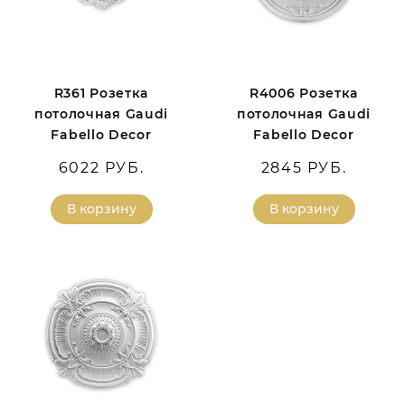
R361 Розетка
R4006 Розетка
потолочная Gaudi
потолочная Gaudi
Fabello Decor
Fabello Decor
6022 РУБ.
2845 РУБ.
В корзину
В корзину