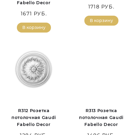
Fabello Decor
1718 РУБ.
1671 РУБ.
В корзину
В корзину
R312 Розетка
R313 Розетка
потолочная Gaudi
потолочная Gaudi
Fabello Decor
Fabello Decor