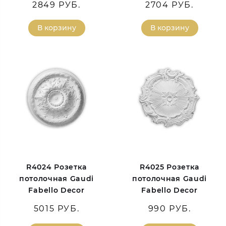
2849 РУБ.
2704 РУБ.
В корзину
В корзину
R4024 Розетка
R4025 Розетка
потолочная Gaudi
потолочная Gaudi
Fabello Decor
Fabello Decor
5015 РУБ.
990 РУБ.