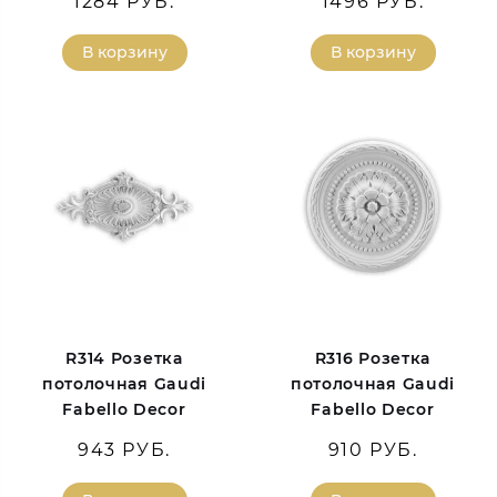
1284 РУБ.
1496 РУБ.
В корзину
В корзину
R314 Розетка
R316 Розетка
потолочная Gaudi
потолочная Gaudi
Fabello Decor
Fabello Decor
943 РУБ.
910 РУБ.