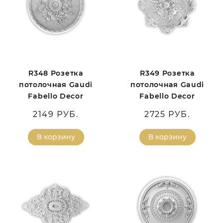
R348 Розетка
R349 Розетка
потолочная Gaudi
потолочная Gaudi
Fabello Decor
Fabello Decor
2149 РУБ.
2725 РУБ.
В корзину
В корзину