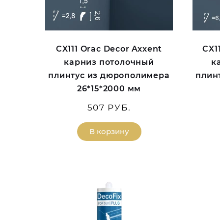
CX111 Orac Decor Axxent
CX1
карниз потолочный
к
плинтус из дюрополимера
плин
26*15*2000 мм
507 РУБ.
В корзину