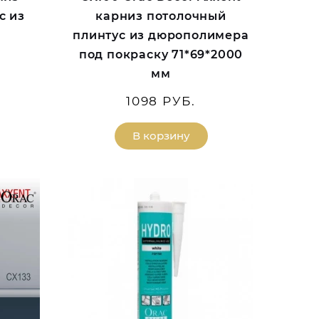
с из
карниз потолочный
плинтус из дюрополимера
под покраску 71*69*2000
мм
1098 РУБ.
В корзину