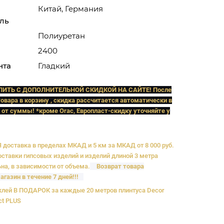
Китай, Германия
ль
Полиуретан
2400
нта
Гладкий
ПИТЬ C ДОПОЛНИТЕЛЬНОЙ СКИДКОЙ НА САЙТЕ! После
овара в корзину , скидка рассчитается автоматически в
 от суммы! *кроме Orac, Европласт
-скидку уточняйте у
доставка в пределах МКАД и 5 км за МКАД от 8 000 руб.
ставки гипсовых изделий и изделий длиной 3 метра
на, в зависимости от объема.
Возврат товара
агазин в течение 7 дней!!!
лей В ПОДАРОК за каждые 20 метров плинтуса Decor
ct PLUS