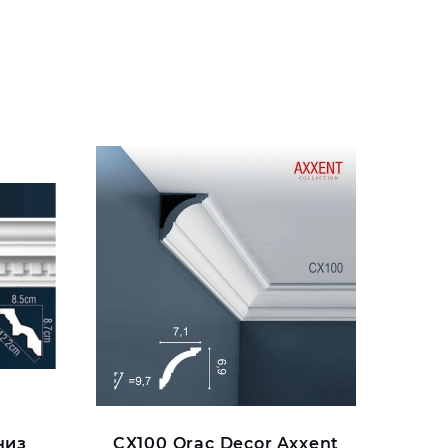
низ
CX100 Orac Decor Axxent