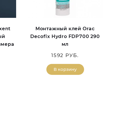
xent
Монтажный клей Orac
ый
Decofix Hydro FDP700 290
имера
мл
1592 РУБ.
В корзину