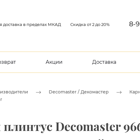
8-9
я доставка в пределах МКАД
Скидка от 2 до 20%
озврат
Акции
Доставка
изводители
Decomaster / Декомастер
Карн
r
плинтус Decomaster 966