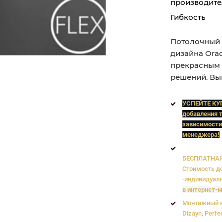
производите
Гибкость
Потолочный 
дизайна Orac
прекрасным 
решений. Вы
УСПЕЙТЕ КУ
добавления т
зависимости
менеджера!
БЕСПЛАТНАЯ 
Стоимость до
-индивидуаль
в интернет-м
Монтажный к
Dizayn, Perfe