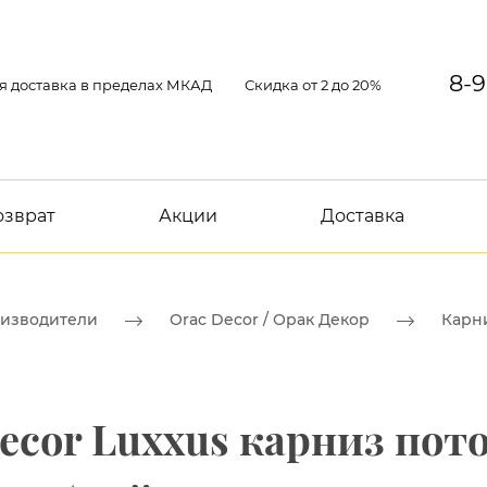
8-9
я доставка в пределах МКАД
Скидка от 2 до 20%
озврат
Акции
Доставка
изводители
Orac Decor / Орак Декор
Карн
Decor Luxxus карниз по