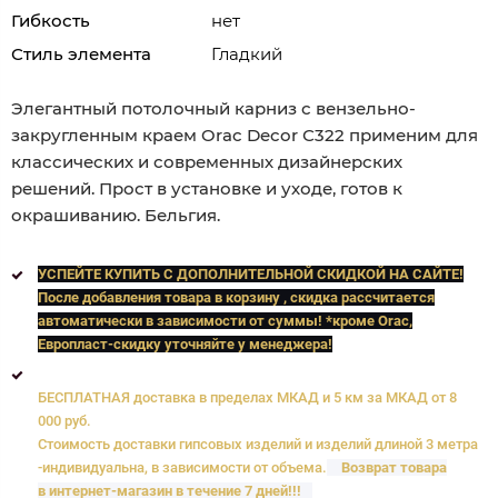
Гибкость
нет
Стиль элемента
Гладкий
Элегантный потолочный карниз с вензельно-
закругленным краем Orac Decor С322 применим для
классических и современных дизайнерских
решений. Прост в установке и уходе, готов к
окрашиванию. Бельгия.
УСПЕЙТЕ КУПИТЬ C ДОПОЛНИТЕЛЬНОЙ СКИДКОЙ НА САЙТЕ!
После добавления товара в корзину , скидка рассчитается
автоматически в зависимости от суммы! *кроме Orac,
Европласт
-скидку уточняйте у менеджера!
БЕСПЛАТНАЯ доставка в пределах МКАД и 5 км за МКАД от 8
000 руб.
Стоимость доставки гипсовых изделий и изделий длиной 3 метра
-индивидуальна, в зависимости от объема.
Возврат товара
в интернет-магазин в течение 7 дней!!!